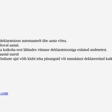
deklaratsioon automaatselt ühe aasta võrra.
ksval aastal.
ta kaikoha eest lähtudes viimase deklaratsiooniga esitatud andmetest.
aastal uuesti
istluste ajal võib klubi teha piiranguid või muudatusi deklareeritud kai
s.com