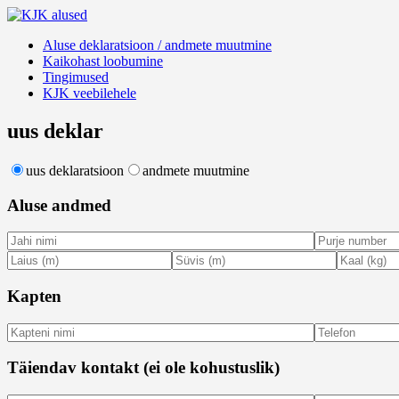
Aluste
Aluse deklaratsioon / andmete muutmine
KJK
deklareerimine
Kaikohast loobumine
alused
Tingimused
KJK veebilehele
uus deklar
uus deklaratsioon
andmete muutmine
Aluse andmed
Kapten
Täiendav kontakt (ei ole kohustuslik)