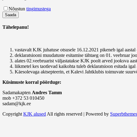
Nõustun
tingimustega
Tähelepanu!
vastavalt KJK juhatuse otsusele 16.12.2021 pikeneb igal aastal 
deklaratsiooni muudatuste esitamise tähtaeg on 01. veebruar joo
alates 02.veebruarist väljastatakse KJK poolt arved jooksva aas
liikmetel kes taotlevad kaikohta tuleb deklaratsioon esitada igal 
Käesolevaga aktsepteerin, et Kalevi Jahtklubis toimuvate suurvõ
Küsimuste korral pöörduge:
Sadamakapten
Andres Tamm
mob +372 53 010450
sadam@kjk.ee
Copyright
KJK alused
All rights reserved
| Powered by
Superbtheme