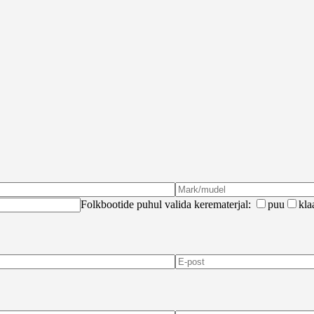
Folkbootide puhul valida kerematerjal:
puu
kla